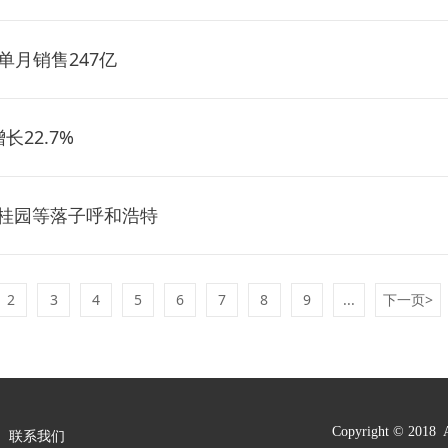
单月销售247亿
22.7%
碧桂园等落子呼和浩特
2
3
4
5
6
7
8
9
...
下一页>
|
Copyright © 2018 A
联系我们